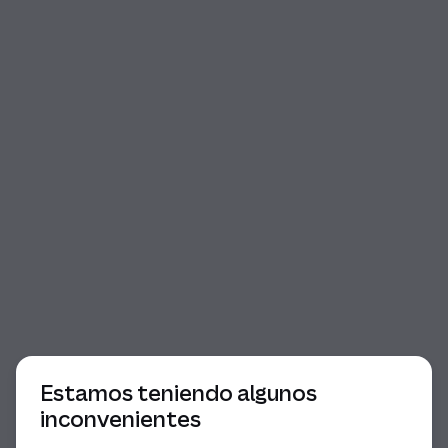
Comienzo del diálogo
Estamos teniendo algunos
inconvenientes